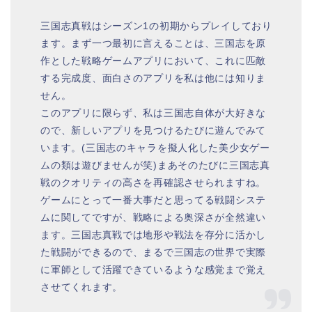
三国志真戦はシーズン1の初期からプレイしており
ます。まず一つ最初に言えることは、三国志を原
作とした戦略ゲームアプリにおいて、これに匹敵
する完成度、面白さのアプリを私は他には知りま
せん。
このアプリに限らず、私は三国志自体が大好きな
ので、新しいアプリを見つけるたびに遊んでみて
います。(三国志のキャラを擬人化した美少女ゲー
ムの類は遊びませんが笑)まあそのたびに三国志真
戦のクオリティの高さを再確認させられますね。
ゲームにとって一番大事だと思ってる戦闘システ
ムに関してですが、戦略による奥深さが全然違い
ます。三国志真戦では地形や戦法を存分に活かし
た戦闘ができるので、まるで三国志の世界で実際
に軍師として活躍できているような感覚まで覚え
させてくれます。