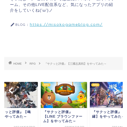
ーム、その他LIVE配信系など、気になったアプリの紹
介をしていくね('ω')ノ
https://misokogameblog.com/
BLOG：
HOME
RPG
『サクッと評価』【三國志真戦】をやってみた～
RPG
RPG
ゲーム
サクッと評価』【鳴
『サクッと評価』
『サクッと評価』【
】をやってみた～
【LINE ブラウンファー
縁】をやってみた～
ム】をやってみた～