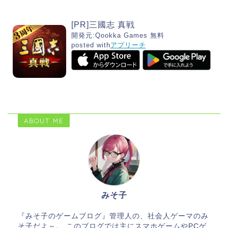
[PR]三國志 真戦
開発元:
Qookka Games
無料
posted with
アプリーチ
ABOUT ME
みそ子
『みそ子のゲームブログ』管理人の、社会人ゲーマのみ
そ子だよ～。 このブログでは主にスマホゲームやPCゲ