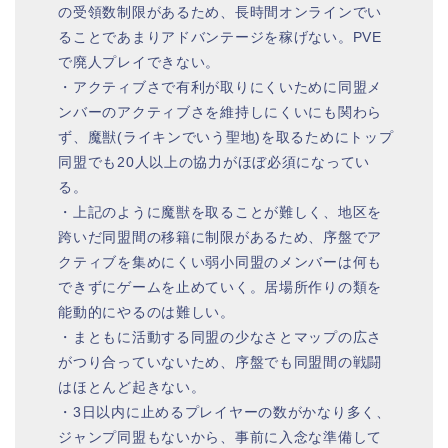
の受領数制限があるため、長時間オンラインでい
ることであまりアドバンテージを稼げない。PVE
で廃人プレイできない。
・アクティブさで有利が取りにくいために同盟メ
ンバーのアクティブさを維持しにくいにも関わら
ず、魔獣(ライキンでいう聖地)を取るためにトップ
同盟でも20人以上の協力がほぼ必須になってい
る。
・上記のように魔獣を取ることが難しく、地区を
跨いだ同盟間の移籍に制限があるため、序盤でア
クティブを集めにくい弱小同盟のメンバーは何も
できずにゲームを止めていく。居場所作りの類を
能動的にやるのは難しい。
・まともに活動する同盟の少なさとマップの広さ
がつり合っていないため、序盤でも同盟間の戦闘
はほとんど起きない。
・3日以内に止めるプレイヤーの数がかなり多く、
ジャンプ同盟もないから、事前に入念な準備して