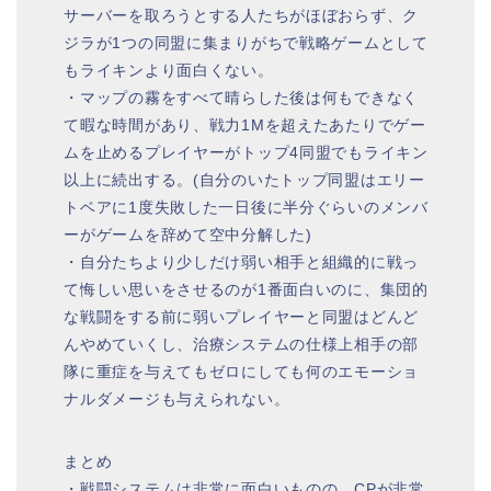
サーバーを取ろうとする人たちがほぼおらず、ク
ジラが1つの同盟に集まりがちで戦略ゲームとして
もライキンより面白くない。
・マップの霧をすべて晴らした後は何もできなく
て暇な時間があり、戦力1Mを超えたあたりでゲー
ムを止めるプレイヤーがトップ4同盟でもライキン
以上に続出する。(自分のいたトップ同盟はエリー
トベアに1度失敗した一日後に半分ぐらいのメンバ
ーがゲームを辞めて空中分解した)
・自分たちより少しだけ弱い相手と組織的に戦っ
て悔しい思いをさせるのが1番面白いのに、集団的
な戦闘をする前に弱いプレイヤーと同盟はどんど
んやめていくし、治療システムの仕様上相手の部
隊に重症を与えてもゼロにしても何のエモーショ
ナルダメージも与えられない。
まとめ
・戦闘システムは非常に面白いものの、CPが非常