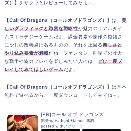
ズ）】
をサクッとレビューしてみたよ～。
【Call Of Dragons（コールオブドラゴンズ）】
は、
美
しいグラフィックと緻密な戦略性
が魅力のリアルタイ
ムストラテジーゲームだよ。課金要素や操作の複雑さ
に少しの改善点はあるものの、それを上回る
楽しさと
やり込み要素が満載
だね。ファンタジー世界での壮大
な戦争や協力プレイを楽しみたい人には、
ぜひ一度プ
レイしてみてほしいゲーム
だよ。
【Call Of Dragons（コールオブドラゴンズ）】
は基本
無料で遊べるから、一度ダウンロードしてみてね～。
[PR]コール オブ ドラゴンズ
開発元:
Farlight Games
無料
posted with
アプリーチ