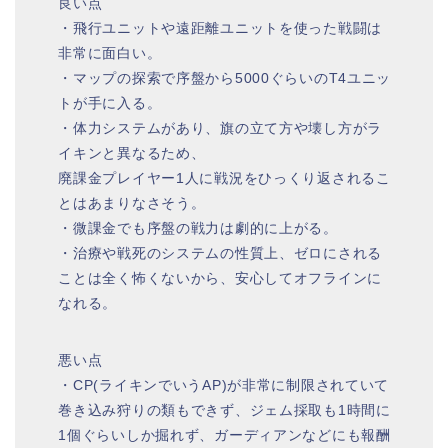
良い点
・飛行ユニットや遠距離ユニットを使った戦闘は
非常に面白い。
・マップの探索で序盤から5000ぐらいのT4ユニッ
トが手に入る。
・体力システムがあり、旗の立て方や壊し方がラ
イキンと異なるため、
廃課金プレイヤー1人に戦況をひっくり返されるこ
とはあまりなさそう。
・微課金でも序盤の戦力は劇的に上がる。
・治療や戦死のシステムの性質上、ゼロにされる
ことは全く怖くないから、安心してオフラインに
なれる。
悪い点
・CP(ライキンでいうAP)が非常に制限されていて
巻き込み狩りの類もできず、ジェム採取も1時間に
1個ぐらいしか掘れず、ガーディアンなどにも報酬