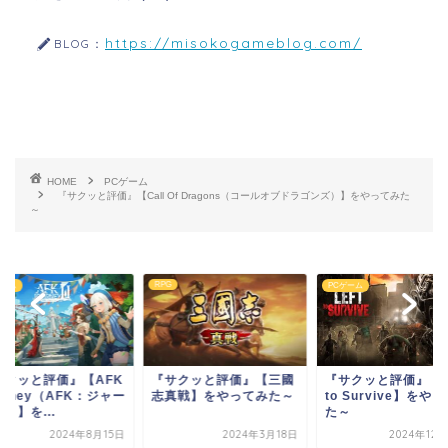
https://misokogameblog.com/
BLOG：
HOME
PCゲーム
『サクッと評価』【Call Of Dragons（コールオブドラゴンズ）】をやってみた
～
RPG
PCゲーム
サクッと評価』【三國
『サクッと評価』【Left
『サクッと評価』【
真戦】をやってみた～
to Survive】をやってみ
士星矢レジェンドオ
た～
ャスティス】をやっ
み...
2024年3月18日
2024年12月21日
2024年3