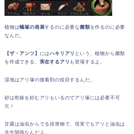
植物は
蟻塚の発展
するのに必要な
菌類
を作るのに必要
なんだ。
【ザ・アンツ】
には
ハキリアリ
という、植物から菌類
を作成できる、
実在するアリ
も登場するよ。
湿地はアリ塚の接着剤の役目するんだ。
砂は乾燥を好むアリもいるのでアリ塚には必要不可
欠！
甘露は油虫からでる排泄物で、現実でもアリと油虫は
共生関係なんだよ。