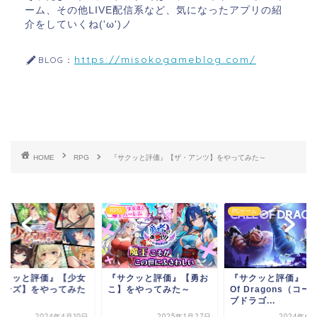
ーム、その他LIVE配信系など、気になったアプリの紹
介をしていくね('ω')ノ
https://misokogameblog.com/
BLOG：
HOME
RPG
『サクッと評価』【ザ・アンツ】をやってみた～
RPG
PCゲーム
サクッと評価』【勇お
『サクッと評価』【Call
『サクッと評価』【
】をやってみた～
Of Dragons（コールオ
と美女たちの二重奏
ブドラゴ...
やってみた～
2025年1月27日
2024年6月20日
2024年5月