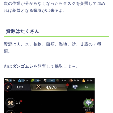
次の作業が分からなくなったらタスクを参照して進め
れば基盤となる蟻塚が出来るよ。
資源はたくさん
資源は肉、水、植物、菌類、湿地、砂、甘露の７種
類。
肉は
ダンゴムシ
を飼育して採取しよ～。