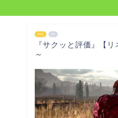
RPG
PR
『サクッと評価』【リ
～