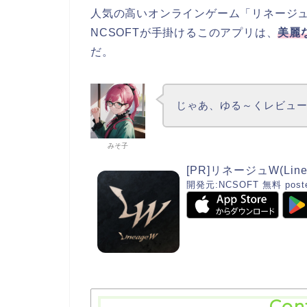
人気の高いオンラインゲーム「リネージ
NCSOFTが手掛けるこのアプリは、
美麗
だ。
じゃあ、ゆる～くレビュ
みそ子
[PR]リネージュW(Line
開発元:
NCSOFT
無料
post
Con