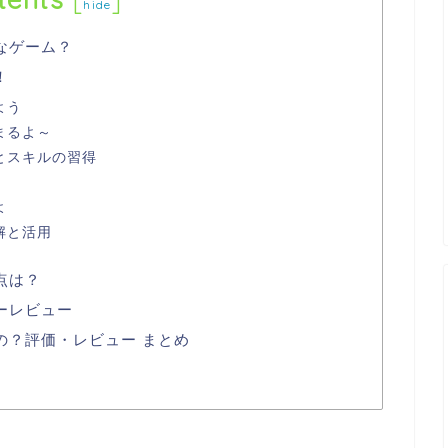
[
]
hide
なゲーム？
！
よう
まるよ～
とスキルの習得
よ
解と活用
点は？
ーレビュー
の？評価・レビュー まとめ