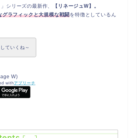
ュ」シリーズの最新作、
【リネージュW】。
なグラフィックと大規模な戦闘
を特徴としているん
ーしていくね～
age W)
ed with
アプリーチ
tents